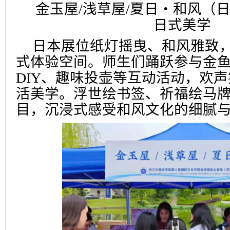
金玉屋/浅
草屋/夏日・和风（
日式美学
日本展位纸灯摇曳、和风雅致
式体验空间。师生们踊跃参与金
DIY、趣味投壶等互动活动，欢
活美学。浮世绘书签、祈福绘马
目，沉浸式感受和风文化的细腻