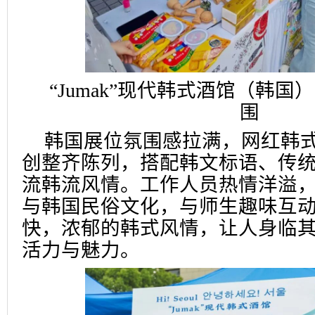
“Jumak”现代韩式酒馆（韩
围
韩国展位氛围感拉满，网红韩
创整齐陈列，搭配韩文标语、传
流韩流风情。工作人员热情洋溢
与韩国民俗文化，与师生趣味互
快，浓郁的韩式风情，让人身临
活力与魅力。