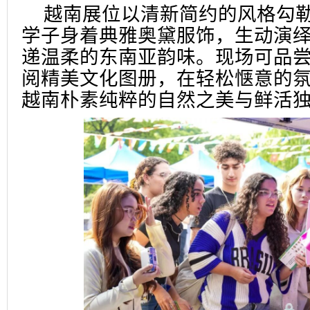
越南展位以清新简约的风格勾
学子身着典雅奥黛服饰，生动演
递温柔的东南亚韵味。现场可品
阅精美文化图册，在轻松惬意的
越南朴素纯粹的自然之美与鲜活