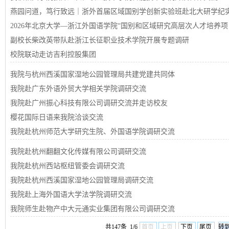
燕园问道，笃行致远｜浙外首届区域国别学创新实验班赴北大研学纪
2026年北京大学—浙江外国语学院“国别和区域研究高层次人才培养
副校长柴改英带队赴浙江长征职业技术学院开展专题调研
校院联动走访吉利控股集团
我院与杭州西溪国家湿地公园管理局共建党建共同体
我院赴广东外语外贸大学相关学院调研交流
我院赴广州振心科技有限公司调研交流并走访校友
樱花国际日语来我院洽谈交流
我院赴杭州师范大学研究生院、外国语学院调研交流
我院赴杭州翻翻文化传媒有限公司调研交流
我院赴杭州西站枢纽管委会调研交流
我院赴杭州西溪国家湿地公园管理局调研交流
我院赴上海外国语大学法学院调研交流
我院师生赴物产中大元通实业集团有限公司调研交流
共147条 1/6
首页
上页
下页
尾页