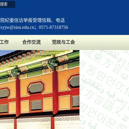
学院纪委信访举报受理信箱、电话
yxyjw@zisu.edu.cn；0571-87318756
工作
合作交流
党政与工会
|
|