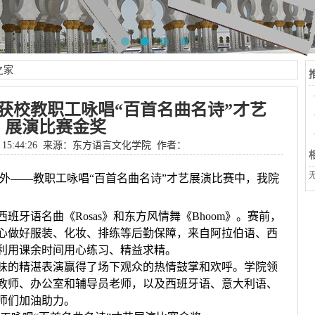
之家
获校教职工咏唱“百首名曲名诗”才艺
展演比赛金奖
 15:44:26 来源：
东方语言文化学院
作者：
浙外——教职工咏唱“百首名曲名诗”才艺展演比赛中，我院
牙语名曲《Rosas》和东方风情舞《Bhoom》。赛前，
心做好服装、化妆、排练等后勤保障，来自阿拉伯语、西
利用课余时间用心练习、精益求精。
味的精湛表演赢得了场下观众的热情鼓掌和欢呼。学院领
教师、办公室和辅导员老师，以及西班牙语、意大利语、
师们加油助力。